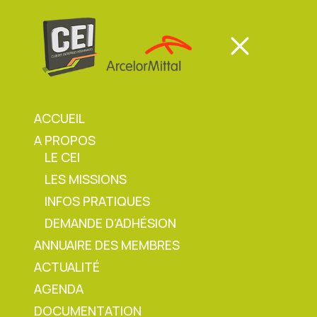
Panneau de gestion des cookies
Mon espace
Mon espace
ACCUEIL
A PROPOS
Mon espace
LE CEI
LES MISSIONS
Accueil
»
Mes informations
INFOS PRATIQUES
DEMANDE D’ADHÉSION
ANNUAIRE DES MEMBRES
ACTUALITÉ
Mes informations
AGENDA
DOCUMENTATION