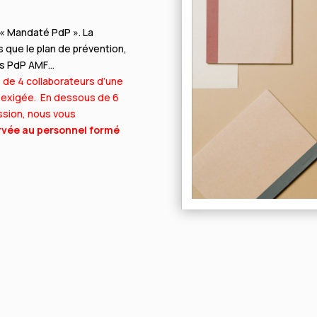
 « Mandaté PdP ». La
s que le plan de prévention,
us PdP AMF…
 de 4 collaborateurs d’une
 exigée.
En dessous de 6
ession, nous vous
rvée au personnel formé