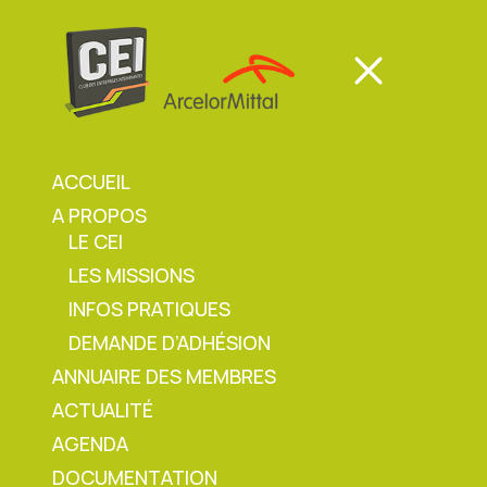
Panneau de gestion des cookies
Mon espace
Mon espace
ACCUEIL
A PROPOS
Mon espace
LE CEI
LES MISSIONS
Accueil
»
Agenda
»
Contrôle détecteur par
INFOS PRATIQUES
Lems
DEMANDE D’ADHÉSION
ANNUAIRE DES MEMBRES
ACTUALITÉ
Contrôle détecteur par
AGENDA
DOCUMENTATION