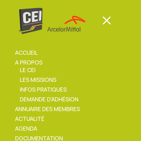
Panneau de gestion des cookies
Mon espace
Mon espace
ACCUEIL
A PROPOS
Mon espace
LE CEI
LES MISSIONS
Accueil
»
Agenda
»
Contrôle détecteur par
INFOS PRATIQUES
Lems
DEMANDE D’ADHÉSION
ANNUAIRE DES MEMBRES
ACTUALITÉ
Contrôle détecteur par
AGENDA
DOCUMENTATION