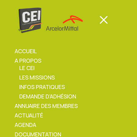
Panneau de gestion des cookies
Mon espace
Mon espace
ACCUEIL
A PROPOS
Mon espace
LE CEI
LES MISSIONS
Accueil
»
Agenda
»
Contrôle détecteur par
INFOS PRATIQUES
Dräger
DEMANDE D’ADHÉSION
ANNUAIRE DES MEMBRES
ACTUALITÉ
Contrôle détecteur par
AGENDA
DOCUMENTATION