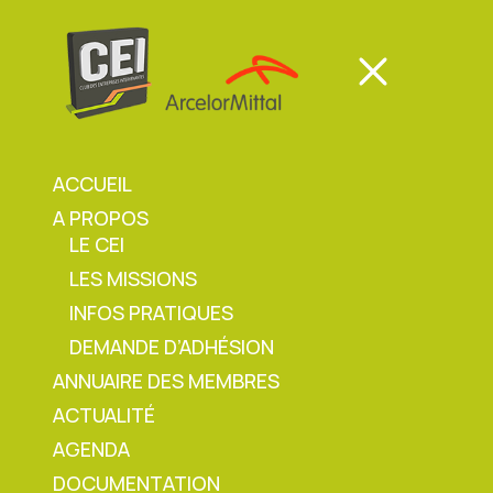
Panneau de gestion des cookies
Mon espace
Mon espace
ACCUEIL
A PROPOS
Mon espace
LE CEI
LES MISSIONS
Accueil
»
Min sécu semaine 46 – Sécurité
INFOS PRATIQUES
chargement/déchargement camions avec
DEMANDE D’ADHÉSION
chariot élévateur
ANNUAIRE DES MEMBRES
ACTUALITÉ
AGENDA
Min sécu semaine 46 –
DOCUMENTATION