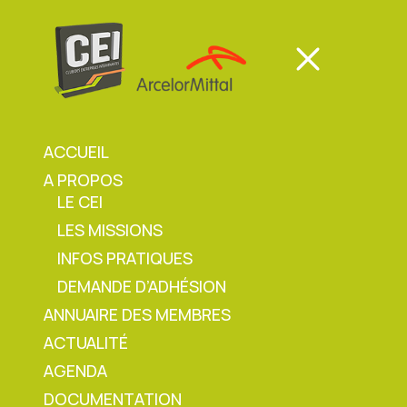
Panneau de gestion des cookies
Mon espace
Mon espace
ACCUEIL
A PROPOS
Mon espace
LE CEI
LES MISSIONS
Accueil
»
Minute Sécurité AMF Sem.18 –
INFOS PRATIQUES
Elingage. Mise en place de crochets
DEMANDE D’ADHÉSION
ANNUAIRE DES MEMBRES
ACTUALITÉ
Minute Sécurité AMF
AGENDA
DOCUMENTATION