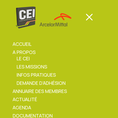
Panneau de gestion des cookies
Mon espace
Mon espace
ACCUEIL
A PROPOS
Mon espace
LE CEI
LES MISSIONS
Accueil
»
Flash sécurité Fonte : Changement
INFOS PRATIQUES
Alerte POI
DEMANDE D’ADHÉSION
ANNUAIRE DES MEMBRES
ACTUALITÉ
Flash sécurité Fonte :
AGENDA
DOCUMENTATION