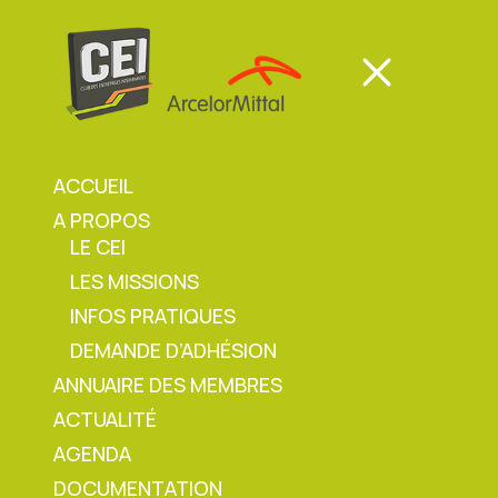
Panneau de gestion des cookies
Mon espace
Mon espace
ACCUEIL
A PROPOS
Mon espace
LE CEI
LES MISSIONS
Accueil
»
Instant CEI Septembre 2024 – Le
INFOS PRATIQUES
sommeil
DEMANDE D’ADHÉSION
ANNUAIRE DES MEMBRES
ACTUALITÉ
Instant CEI Septembre
AGENDA
DOCUMENTATION