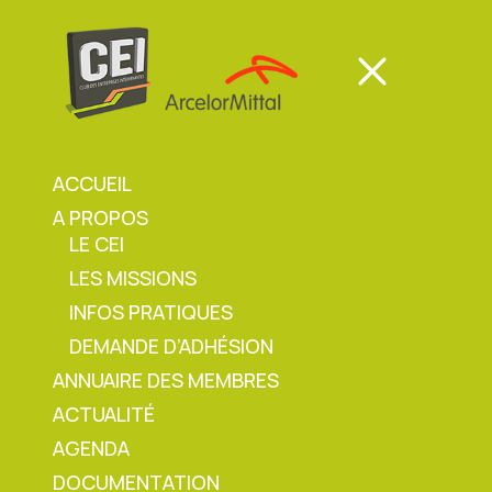
Panneau de gestion des cookies
Mon espace
Mon espace
ACCUEIL
A PROPOS
Mon espace
LE CEI
LES MISSIONS
Accueil
»
Minute Sécurité AMF Sem. 11 –
INFOS PRATIQUES
Sécurisation zone de danger
DEMANDE D’ADHÉSION
ANNUAIRE DES MEMBRES
ACTUALITÉ
Minute Sécurité AMF
AGENDA
DOCUMENTATION