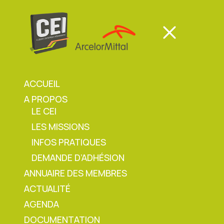
Panneau de gestion des cookies
Mon espace
Mon espace
ACCUEIL
A PROPOS
Mon espace
LE CEI
LES MISSIONS
Accueil
»
Instant CEI Décembre 2023 – Les 9
INFOS PRATIQUES
principes de prévention
DEMANDE D’ADHÉSION
ANNUAIRE DES MEMBRES
ACTUALITÉ
Instant CEI Décembre
AGENDA
DOCUMENTATION