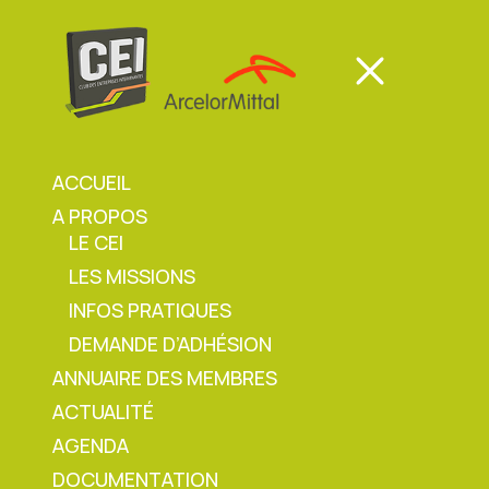
Panneau de gestion des cookies
Mon espace
Mon espace
ACCUEIL
A PROPOS
Mon espace
LE CEI
LES MISSIONS
Accueil
»
Permis Feu
INFOS PRATIQUES
DEMANDE D’ADHÉSION
ANNUAIRE DES MEMBRES
ACTUALITÉ
Permis Feu
AGENDA
DOCUMENTATION